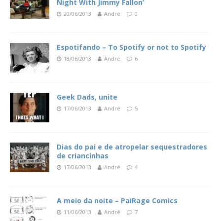
Night With Jimmy Fallon’
20/06/2013
André
0
Espotifando – To Spotify or not to Spotify
18/06/2013
André
6
Geek Dads, unite
17/06/2013
André
5
Dias do pai e de atropelar sequestradores
de criancinhas
17/06/2013
André
4
A meio da noite – PaiRage Comics
11/06/2013
André
7