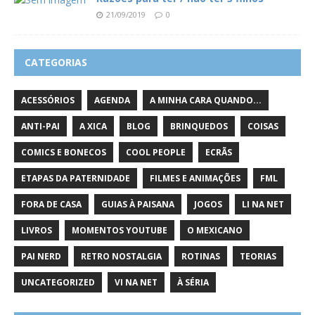
21/09/2019
0
CATEGORIAS
ACESSÓRIOS
AGENDA
A MINHA CARA QUANDO...
ANTI-PAI
A XICA
BLOG
BRINQUEDOS
COISAS
COMICS E BONECOS
COOL PEOPLE
ECRÃS
ETAPAS DA PATERNIDADE
FILMES E ANIMAÇÕES
FML
FORA DE CASA
GUIAS À PAISANA
JOGOS
LI NA NET
LIVROS
MOMENTOS YOUTUBE
O MEXICANO
PAI NERD
RETRO NOSTALGIA
ROTINAS
TEORIAS
UNCATEGORIZED
VI NA NET
À SÉRIA