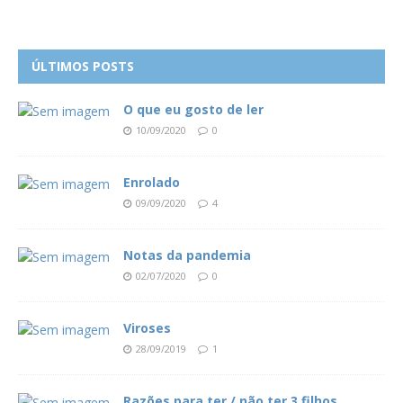
ÚLTIMOS POSTS
O que eu gosto de ler
10/09/2020
0
Enrolado
09/09/2020
4
Notas da pandemia
02/07/2020
0
Viroses
28/09/2019
1
Razões para ter / não ter 3 filhos