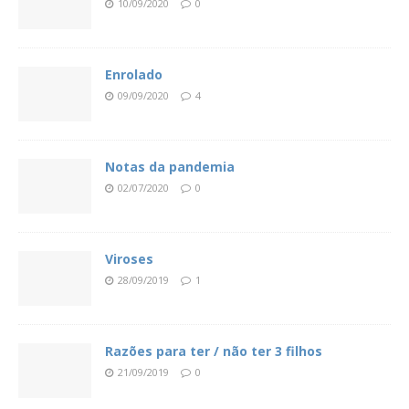
10/09/2020
0
Enrolado
09/09/2020
4
Notas da pandemia
02/07/2020
0
Viroses
28/09/2019
1
Razões para ter / não ter 3 filhos
21/09/2019
0