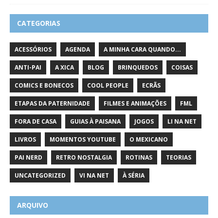
CATEGORIAS
ACESSÓRIOS
AGENDA
A MINHA CARA QUANDO...
ANTI-PAI
A XICA
BLOG
BRINQUEDOS
COISAS
COMICS E BONECOS
COOL PEOPLE
ECRÃS
ETAPAS DA PATERNIDADE
FILMES E ANIMAÇÕES
FML
FORA DE CASA
GUIAS À PAISANA
JOGOS
LI NA NET
LIVROS
MOMENTOS YOUTUBE
O MEXICANO
PAI NERD
RETRO NOSTALGIA
ROTINAS
TEORIAS
UNCATEGORIZED
VI NA NET
À SÉRIA
ARQUIVO