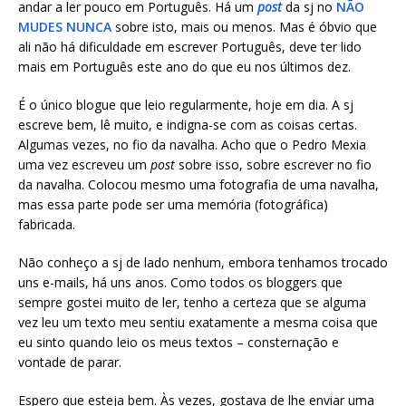
andar a ler pouco em Português. Há um
post
da sj no
NÃO
MUDES NUNCA
sobre isto, mais ou menos. Mas é óbvio que
ali não há dificuldade em escrever Português, deve ter lido
mais em Português este ano do que eu nos últimos dez.
É o único blogue que leio regularmente, hoje em dia. A sj
escreve bem, lê muito, e indigna-se com as coisas certas.
Algumas vezes, no fio da navalha. Acho que o Pedro Mexia
uma vez escreveu um
post
sobre isso, sobre escrever no fio
da navalha. Colocou mesmo uma fotografia de uma navalha,
mas essa parte pode ser uma memória (fotográfica)
fabricada.
Não conheço a sj de lado nenhum, embora tenhamos trocado
uns e-mails, há uns anos. Como todos os bloggers que
sempre gostei muito de ler, tenho a certeza que se alguma
vez leu um texto meu sentiu exatamente a mesma coisa que
eu sinto quando leio os meus textos – consternação e
vontade de parar.
Espero que esteja bem. Às vezes, gostava de lhe enviar uma