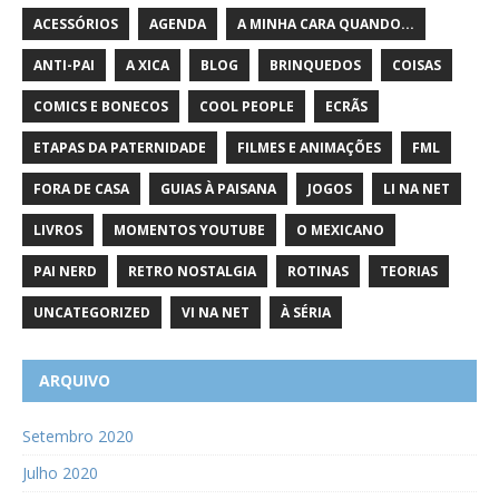
ACESSÓRIOS
AGENDA
A MINHA CARA QUANDO...
ANTI-PAI
A XICA
BLOG
BRINQUEDOS
COISAS
COMICS E BONECOS
COOL PEOPLE
ECRÃS
ETAPAS DA PATERNIDADE
FILMES E ANIMAÇÕES
FML
FORA DE CASA
GUIAS À PAISANA
JOGOS
LI NA NET
LIVROS
MOMENTOS YOUTUBE
O MEXICANO
PAI NERD
RETRO NOSTALGIA
ROTINAS
TEORIAS
UNCATEGORIZED
VI NA NET
À SÉRIA
ARQUIVO
Setembro 2020
Julho 2020