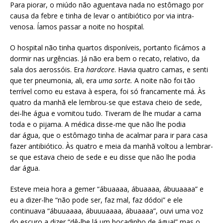
Para piorar, o miúdo não aguentava nada no estômago por
causa da febre e tinha de levar o antibiótico por via intra-
venosa. Íamos passar a noite no hospital.
O hospital não tinha quartos disponíveis, portanto ficámos a
dormir nas urgências. Já não era bem o recato, relativo, da
sala dos aerossóis. Era
hardcore
. Havia quatro camas, e senti
que ter pneumonia, ali, era
uma sorte.
A noite não foi tão
terrível como eu estava à espera, foi só francamente má. Às
quatro da manhã ele lembrou-se que estava cheio de sede,
dei-lhe água e vomitou tudo. Tiveram de lhe mudar a cama
toda e o pijama. A médica disse-me que não lhe podia
dar água, que o estômago tinha de acalmar para ir para casa
fazer antibiótico. Às quatro e meia da manhã voltou a lembrar-
se que estava cheio de sede e eu disse que não lhe podia
dar água.
Esteve meia hora a gemer “ábuaaaa, ábuaaaa, ábuuaaaa” e
eu a dizer-lhe “não pode ser, faz mal, faz dódoi” e ele
continuava “ábuuaaaa, ábuuuaaaa, ábuaaaa”, ouvi uma voz
do escuro a dizer “dê-lhe lá um bocadinho de água!” mas o