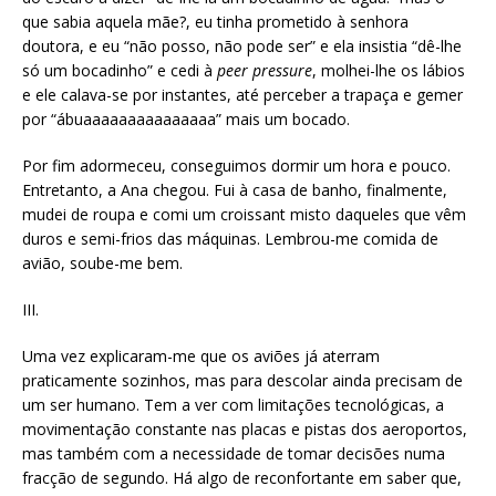
que sabia aquela mãe?, eu tinha prometido à senhora
doutora, e eu “não posso, não pode ser” e ela insistia “dê-lhe
só um bocadinho” e cedi à
peer pressure
, molhei-lhe os lábios
e ele calava-se por instantes, até perceber a trapaça e gemer
por “ábuaaaaaaaaaaaaaaa” mais um bocado.
Por fim adormeceu, conseguimos dormir um hora e pouco.
Entretanto, a Ana chegou. Fui à casa de banho, finalmente,
mudei de roupa e comi um croissant misto daqueles que vêm
duros e semi-frios das máquinas. Lembrou-me comida de
avião, soube-me bem.
III.
Uma vez explicaram-me que os aviões já aterram
praticamente sozinhos, mas para descolar ainda precisam de
um ser humano. Tem a ver com limitações tecnológicas, a
movimentação constante nas placas e pistas dos aeroportos,
mas também com a necessidade de tomar decisões numa
fracção de segundo. Há algo de reconfortante em saber que,