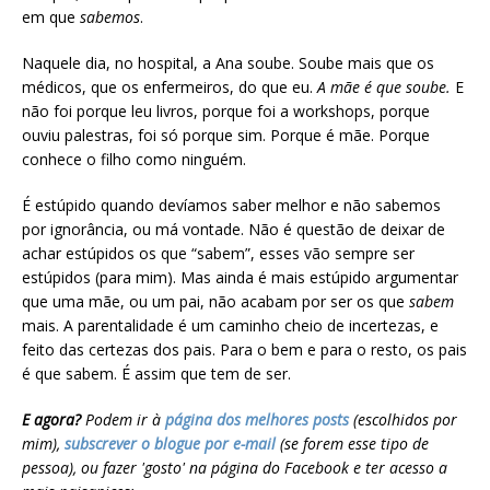
em que
sabemos
.
Naquele dia, no hospital, a Ana soube. Soube mais que os
médicos, que os enfermeiros, do que eu.
A mãe é que soube.
E
não foi porque leu livros, porque foi a workshops, porque
ouviu palestras, foi só porque sim. Porque é mãe. Porque
conhece o filho como ninguém.
É estúpido quando devíamos saber melhor e não sabemos
por ignorância, ou má vontade. Não é questão de deixar de
achar estúpidos os que “sabem”, esses vão sempre ser
estúpidos (para mim). Mas ainda é mais estúpido argumentar
que uma mãe, ou um pai, não acabam por ser os que
sabem
mais.
A parentalidade é um caminho cheio de incertezas, e
feito das certezas dos pais. Para o bem e para o resto, os pais
é que sabem. É assim que tem de ser.
E agora?
Podem ir à
página dos melhores posts
(escolhidos por
mim),
subscrever o blogue por e-mail
(se forem esse tipo de
pessoa), ou fazer 'gosto' na página do Facebook e ter acesso a