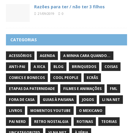
Razões para ter / não ter 3 filhos
21/09/2019
0
CATEGORIAS
ACESSÓRIOS
AGENDA
A MINHA CARA QUANDO...
ANTI-PAI
A XICA
BLOG
BRINQUEDOS
COISAS
COMICS E BONECOS
COOL PEOPLE
ECRÃS
ETAPAS DA PATERNIDADE
FILMES E ANIMAÇÕES
FML
FORA DE CASA
GUIAS À PAISANA
JOGOS
LI NA NET
LIVROS
MOMENTOS YOUTUBE
O MEXICANO
PAI NERD
RETRO NOSTALGIA
ROTINAS
TEORIAS
UNCATEGORIZED
VI NA NET
À SÉRIA