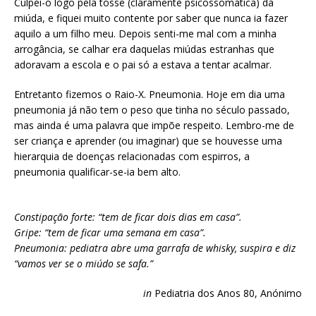
Culpei-o logo pela tosse (claramente psicossomática) da
miúda, e fiquei muito contente por saber que nunca ia fazer
aquilo a um filho meu. Depois senti-me mal com a minha
arrogância, se calhar era daquelas miúdas estranhas que
adoravam a escola e o pai só a estava a tentar acalmar.
Entretanto fizemos o Raio-X. Pneumonia. Hoje em dia uma
pneumonia já não tem o peso que tinha no século passado,
mas ainda é uma palavra que impõe respeito. Lembro-me de
ser criança e aprender (ou imaginar) que se houvesse uma
hierarquia de doenças relacionadas com espirros, a
pneumonia qualificar-se-ia bem alto.
Constipação forte: “tem de ficar dois dias em casa”.
Gripe: “tem de ficar uma semana em casa”.
Pneumonia: pediatra abre uma garrafa de whisky, suspira e diz
“vamos ver se o miúdo se safa.”
in
Pediatria dos Anos 80, Anónimo