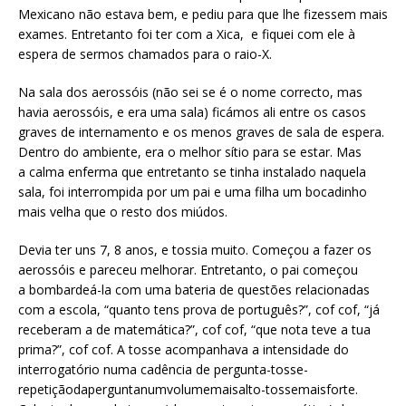
Mexicano não estava bem, e pediu para que lhe fizessem mais
exames. Entretanto foi ter com a Xica, e fiquei com ele à
espera de sermos chamados para o raio-X.
Na sala dos aerossóis (não sei se é o nome correcto, mas
havia aerossóis, e era uma sala) ficámos ali entre os casos
graves de internamento e os menos graves de sala de espera.
Dentro do ambiente, era o melhor sítio para se estar. Mas
a calma enferma que entretanto se tinha instalado naquela
sala, foi interrompida por um pai e uma filha um bocadinho
mais velha que o resto dos miúdos.
Devia ter uns 7, 8 anos, e tossia muito. Começou a fazer os
aerossóis e pareceu melhorar. Entretanto, o pai começou
a bombardeá-la com uma bateria de questões relacionadas
com a escola, “quanto tens prova de português?”, cof cof, “já
receberam a de matemática?”, cof cof, “que nota teve a tua
prima?”, cof cof. A tosse acompanhava a intensidade do
interrogatório numa cadência de pergunta-tosse-
repetiçãodaperguntanumvolumemaisalto-tossemaisforte.