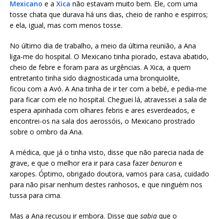
Mexicano
e a
Xica
não estavam muito bem. Ele, com uma
tosse chata que durava há uns dias, cheio de ranho e espirros;
e ela, igual, mas com menos tosse.
No último dia de trabalho, a meio da última reunião, a Ana
liga-me do hospital. O Mexicano tinha piorado, estava abatido,
cheio de febre e foram para as urgências. A Xica, a quem
entretanto tinha sido diagnosticada uma bronquiolite,
ficou com a Avó. A Ana tinha de ir ter com a bebé, e pedia-me
para ficar com ele no hospital. Cheguei lá, atravessei a sala de
espera apinhada com olhares febris e ares esverdeados, e
encontrei-os na sala dos aerossóis, o Mexicano prostrado
sobre o ombro da Ana.
A médica, que já o tinha visto, disse que não parecia nada de
grave, e que o melhor era ir para casa fazer
benuron
e
xaropes. Óptimo, obrigado doutora, vamos para casa, cuidado
para não pisar nenhum destes ranhosos, e que ninguém nos
tussa para cima.
Mas a Ana recusou ir embora. Disse que
sabia
que o