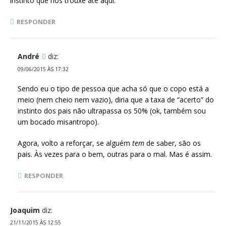
instinto que nos trouxe até aqui.
RESPONDER
André
diz:
09/06/2015 ÀS 17:32
Sendo eu o tipo de pessoa que acha só que o copo está a
meio (nem cheio nem vazio), diria que a taxa de “acerto” do
instinto dos pais não ultrapassa os 50% (ok, também sou
um bocado misantropo).
Agora, volto a reforçar, se alguém
tem
de saber, são os
pais. Às vezes para o bem, outras para o mal. Mas é assim.
RESPONDER
Joaquim
diz:
21/11/2015 ÀS 12:55