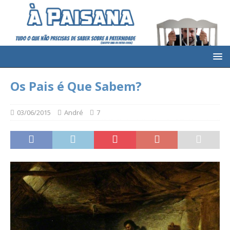
Os Pais é Que Sabem?
03/06/2015
André
7