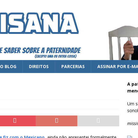
 O BLOG
DIREITOS
PARCERIAS
ASSINAR POR E-MA
A pa
meno
Um si
sonol
missi
e fiz com o Mexicano
, ainda não apresentei formalmente