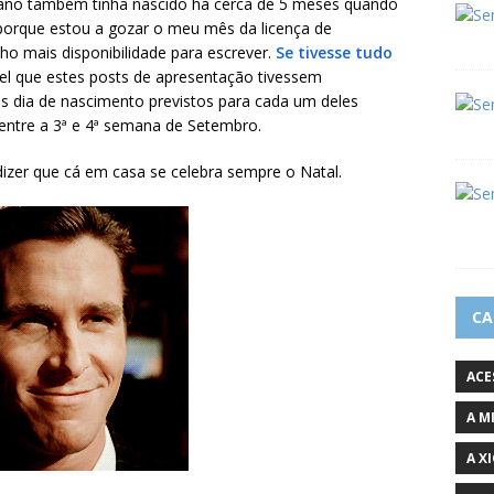
cano também tinha nascido há cerca de 5 meses quando
 porque estou a gozar o meu mês da licença de
nho mais disponibilidade para escrever.
Se tivesse tudo
vel que estes posts de apresentação tivessem
os dia de nascimento previstos para cada um deles
 entre a 3ª e 4ª semana de Setembro.
izer que cá em casa se celebra sempre o Natal.
CA
ACE
A M
A X