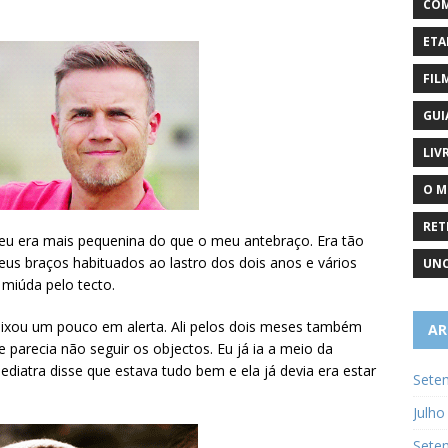
COM
ETA
FIL
GUI
LIV
O M
RET
eu era mais pequenina do que o meu antebraço. Era tão
eus braços habituados ao lastro dos dois anos e vários
UNC
miúda pelo tecto.
ixou um pouco em alerta. Ali pelos dois meses também
AR
 parecia não seguir os objectos. Eu já ia a meio da
pediatra disse que estava tudo bem e ela já devia era estar
Sete
Julho
Sete