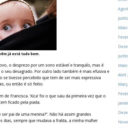
Agos
Junh
Maio
Fever
Deze
êm já está tudo bem.
Junh
ovo, o desprezo por um sono estável e tranquilo, mas é
Maio
ir o seu desagrado. Por outro lado também é mais efusiva e
Abril
se tivesse percebido que tem de ser mais expressiva
, ou então é só feitio.
Març
Fever
 de Francisca. ‘Xica’ foi o que saiu da primeira vez que o
em ficado pela piada.
Janei
Deze
e ser pai de uma menina?”. Não há assim grandes
ros dias, sempre que mudava a fralda, a minha mulher
Nove