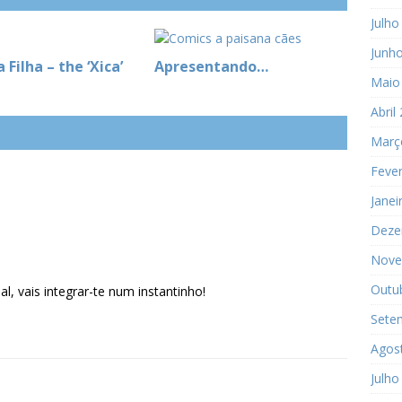
Julho
Junh
 Filha – the ‘Xica’
Apresentando…
Maio
Abril
Març
Fever
Janei
Deze
Nove
Outu
l, vais integrar-te num instantinho!
Sete
Agos
Julho