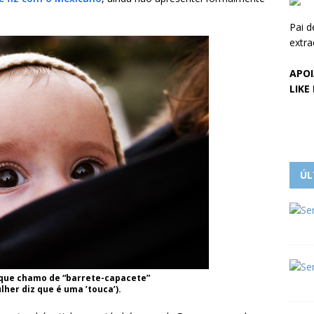
Pai d
extra
APOI
LIKE
ÚL
 que chamo de “barrete-capacete”
her diz que é uma ’touca’).