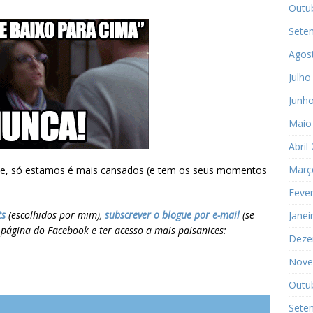
Outu
Sete
Agos
Julho
Junh
Maio
Abril
Març
nte, só estamos é mais cansados (e tem os seus momentos
Fever
ts
(escolhidos por mim),
subscrever o blogue por e-mail
(se
Janei
a página do Facebook e ter acesso a mais paisanices:
Deze
Nove
Outu
Sete