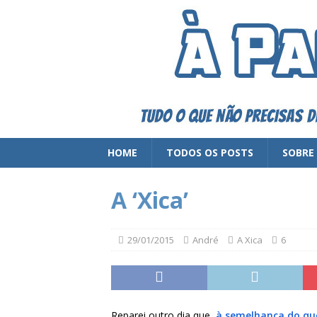
HOME
TODOS OS POSTS
SOBRE
A ‘Xica’
29/01/2015
André
A Xica
6
Reparei outro dia que,
à semelhança do qu