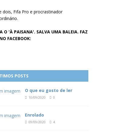
e dois, Fifa Pro e procrastinador
ordinário.
A O 'À PAISANA'. SALVA UMA BALEIA. FAZ
 NO FACEBOOK:
TIMOS POSTS
O que eu gosto de ler
10/09/2020
0
Enrolado
09/09/2020
4