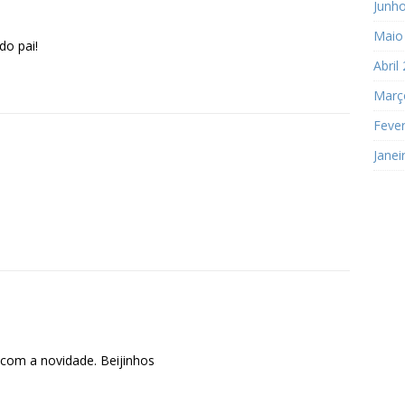
Junh
Maio
do pai!
Abril
Març
Fever
Janei
 com a novidade. Beijinhos