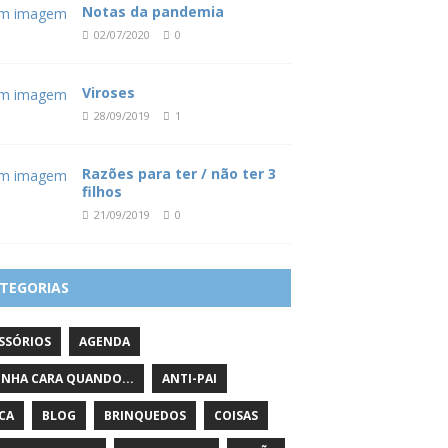
Notas da pandemia
02/07/2020
0
Viroses
28/09/2019
1
Razões para ter / não ter 3
filhos
21/09/2019
0
TEGORIAS
SSÓRIOS
AGENDA
INHA CARA QUANDO...
ANTI-PAI
ICA
BLOG
BRINQUEDOS
COISAS