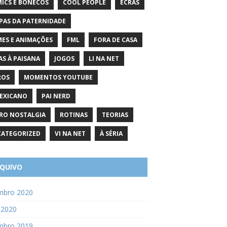
ICS E BONECOS
COOL PEOPLE
ECRÃS
PAS DA PATERNIDADE
MES E ANIMAÇÕES
FML
FORA DE CASA
AS À PAISANA
JOGOS
LI NA NET
ROS
MOMENTOS YOUTUBE
EXICANO
PAI NERD
RO NOSTALGIA
ROTINAS
TEORIAS
ATEGORIZED
VI NA NET
À SÉRIA
QUIVO
mbro 2020
 2020
mbro 2019