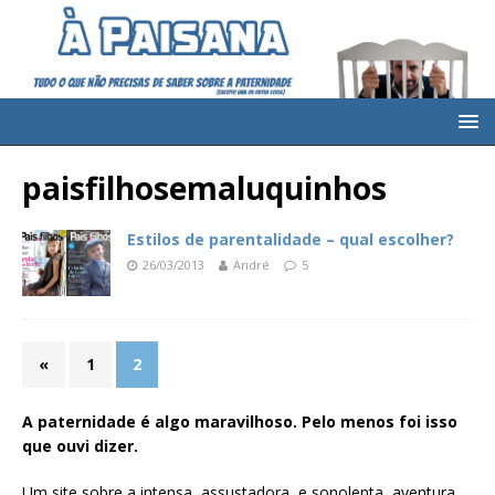
paisfilhosemaluquinhos
Estilos de parentalidade – qual escolher?
26/03/2013
André
5
«
1
2
A paternidade é algo maravilhoso. Pelo menos foi isso
que ouvi dizer.
Um site sobre a intensa, assustadora, e sonolenta, aventura