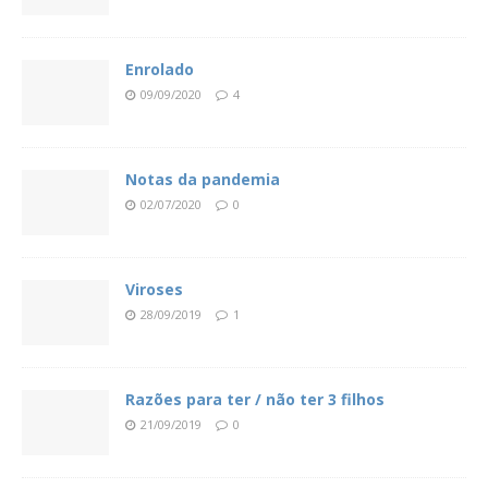
Enrolado
09/09/2020
4
Notas da pandemia
02/07/2020
0
Viroses
28/09/2019
1
Razões para ter / não ter 3 filhos
21/09/2019
0