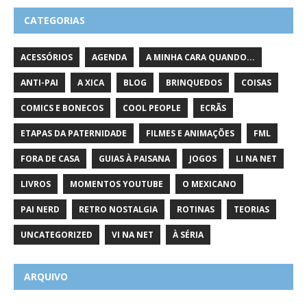
CATEGORIAS
ACESSÓRIOS
AGENDA
A MINHA CARA QUANDO...
ANTI-PAI
A XICA
BLOG
BRINQUEDOS
COISAS
COMICS E BONECOS
COOL PEOPLE
ECRÃS
ETAPAS DA PATERNIDADE
FILMES E ANIMAÇÕES
FML
FORA DE CASA
GUIAS À PAISANA
JOGOS
LI NA NET
LIVROS
MOMENTOS YOUTUBE
O MEXICANO
PAI NERD
RETRO NOSTALGIA
ROTINAS
TEORIAS
UNCATEGORIZED
VI NA NET
À SÉRIA
ARQUIVO