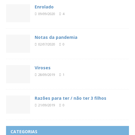
Enrolado
09/09/2020
4
Notas da pandemia
02/07/2020
0
Viroses
28/09/2019
1
Razões para ter / não ter 3 filhos
21/09/2019
0
CATEGORIAS