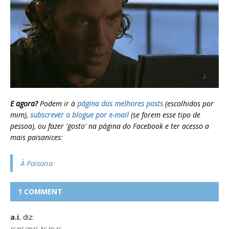
E agora?
Podem ir à
página dos melhores posts
(escolhidos por
mim),
subscrever o blogue por e-mail
(se forem esse tipo de
pessoa), ou fazer 'gosto' na página do Facebook e ter acesso a
mais paisanices:
À Paisana
1 COMMENT
a.i.
diz: