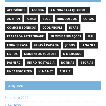
ACESSÓRIOS
AGENDA
A MINHA CARA QUANDO...
ANTI-PAI
A XICA
BLOG
BRINQUEDOS
COISAS
COMICS E BONECOS
COOL PEOPLE
ECRÃS
ETAPAS DA PATERNIDADE
FILMES E ANIMAÇÕES
FML
FORA DE CASA
GUIAS À PAISANA
JOGOS
LI NA NET
LIVROS
MOMENTOS YOUTUBE
O MEXICANO
PAI NERD
RETRO NOSTALGIA
ROTINAS
TEORIAS
UNCATEGORIZED
VI NA NET
À SÉRIA
ARQUIVO
Setembro 2020
Julho 2020