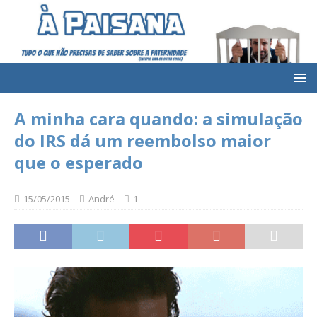
A minha cara quando: a simulação
do IRS dá um reembolso maior
que o esperado
15/05/2015
André
1