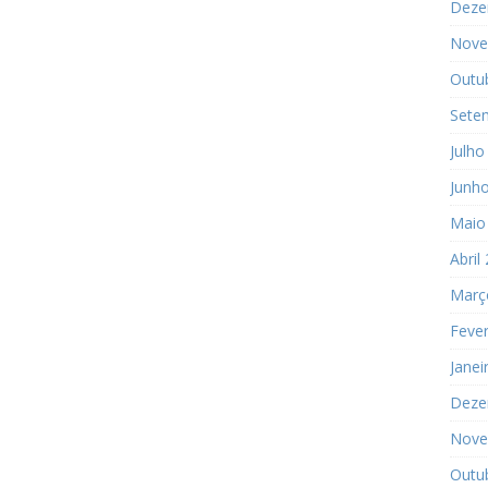
Deze
Nove
Outu
Sete
Julho
Junh
Maio
Abril
Març
Fever
Janei
Deze
Nove
Outu