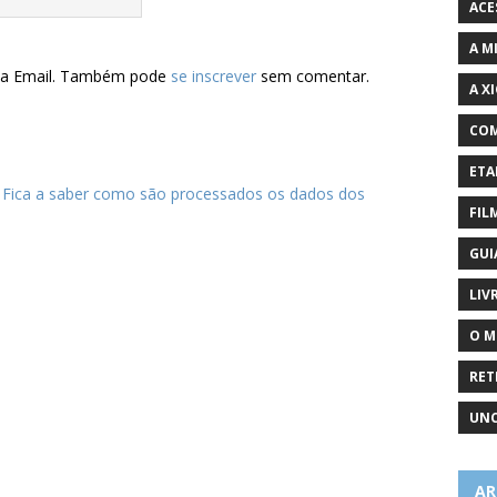
ACE
A M
via Email. Também pode
se inscrever
sem comentar.
A X
COM
ETA
.
Fica a saber como são processados os dados dos
FIL
GUI
LIV
O M
RET
UNC
AR