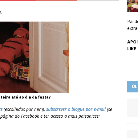
.
Pai d
extra
APOI
LIKE
ÚL
teira até ao dia da festa?
ts
(escolhidos por mim),
subscrever o blogue por e-mail
(se
a página do Facebook e ter acesso a mais paisanices: