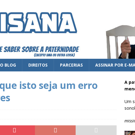
 O BLOG
DIREITOS
PARCERIAS
ASSINAR POR E-MA
que isto seja um erro
A pa
meno
res
Um si
sonol
missi