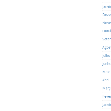
Janei
Deze
Nove
Outu
Sete
Agos
Julho
Junh
Maio
Abril
Març
Fever
Janei