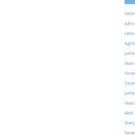
Sete
Julho
Sete
Agos
Junh
Maio
Fever
Deze
Junh
Maio
Abril
Març
Fever