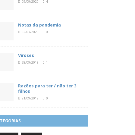
09/09/2020
4
Notas da pandemia
02/07/2020
0
Viroses
28/09/2019
1
Razões para ter / não ter 3
filhos
21/09/2019
0
TEGORIAS