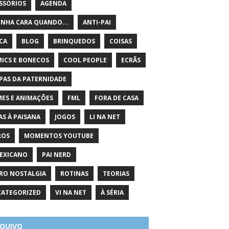
SSÓRIOS
AGENDA
INHA CARA QUANDO...
ANTI-PAI
ICA
BLOG
BRINQUEDOS
COISAS
ICS E BONECOS
COOL PEOPLE
ECRÃS
PAS DA PATERNIDADE
MES E ANIMAÇÕES
FML
FORA DE CASA
AS À PAISANA
JOGOS
LI NA NET
ROS
MOMENTOS YOUTUBE
EXICANO
PAI NERD
RO NOSTALGIA
ROTINAS
TEORIAS
ATEGORIZED
VI NA NET
À SÉRIA
QUIVO