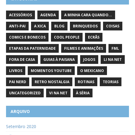
ACESSÓRIOS
AGENDA
A MINHA CARA QUANDO...
ANTI-PAI
A XICA
BLOG
BRINQUEDOS
COISAS
COMICS E BONECOS
COOL PEOPLE
ECRÃS
ETAPAS DA PATERNIDADE
FILMES E ANIMAÇÕES
FML
FORA DE CASA
GUIAS À PAISANA
JOGOS
LI NA NET
LIVROS
MOMENTOS YOUTUBE
O MEXICANO
PAI NERD
RETRO NOSTALGIA
ROTINAS
TEORIAS
UNCATEGORIZED
VI NA NET
À SÉRIA
ARQUIVO
Setembro 2020