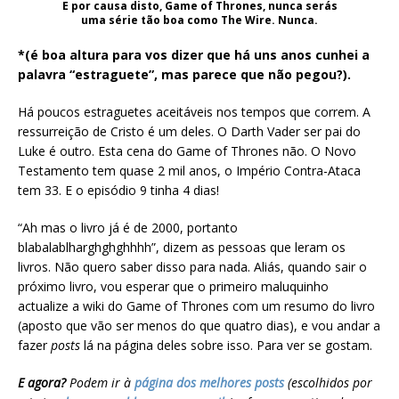
E por causa disto, Game of Thrones, nunca serás
uma série tão boa como The Wire. Nunca.
*(é boa altura para vos dizer que há uns anos cunhei a
palavra “estraguete”, mas parece que não pegou?).
Há poucos estraguetes aceitáveis nos tempos que correm. A
ressurreição de Cristo é um deles. O Darth Vader ser pai do
Luke é outro. Esta cena do Game of Thrones não. O Novo
Testamento tem quase 2 mil anos, o Império Contra-Ataca
tem 33. E o episódio 9 tinha 4 dias!
“Ah mas o livro já é de 2000, portanto
blabalablharghghghhhh”, dizem as pessoas que leram os
livros. Não quero saber disso para nada. Aliás, quando sair o
próximo livro, vou esperar que o primeiro maluquinho
actualize a wiki do Game of Thrones com um resumo do livro
(aposto que vão ser menos do que quatro dias), e vou andar a
fazer
posts
lá na página deles sobre isso. Para ver se gostam.
E agora?
Podem ir à
página dos melhores posts
(escolhidos por