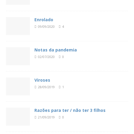
Enrolado
09/09/2020
4
Notas da pandemia
02/07/2020
0
Viroses
28/09/2019
1
Razões para ter / não ter 3 filhos
21/09/2019
0