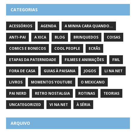
CATEGORIAS
ACESSÓRIOS
AGENDA
A MINHA CARA QUANDO...
ANTI-PAI
A XICA
BLOG
BRINQUEDOS
COISAS
COMICS E BONECOS
COOL PEOPLE
ECRÃS
ETAPAS DA PATERNIDADE
FILMES E ANIMAÇÕES
FML
FORA DE CASA
GUIAS À PAISANA
JOGOS
LI NA NET
LIVROS
MOMENTOS YOUTUBE
O MEXICANO
PAI NERD
RETRO NOSTALGIA
ROTINAS
TEORIAS
UNCATEGORIZED
VI NA NET
À SÉRIA
ARQUIVO