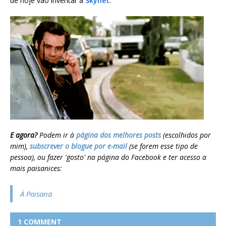
de hoje vão inventar a
Skynet
.
E agora?
Podem ir à
página dos melhores posts
(escolhidos por
mim),
subscrever o blogue por e-mail
(se forem esse tipo de
pessoa), ou fazer 'gosto' na página do Facebook e ter acesso a
mais paisanices:
À Paisana
1 COMMENT