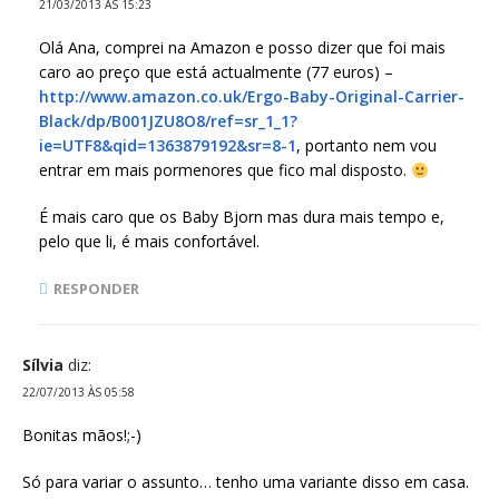
21/03/2013 ÀS 15:23
Olá Ana, comprei na Amazon e posso dizer que foi mais
caro ao preço que está actualmente (77 euros) –
http://www.amazon.co.uk/Ergo-Baby-Original-Carrier-
Black/dp/B001JZU8O8/ref=sr_1_1?
ie=UTF8&qid=1363879192&sr=8-1
, portanto nem vou
entrar em mais pormenores que fico mal disposto.
É mais caro que os Baby Bjorn mas dura mais tempo e,
pelo que li, é mais confortável.
RESPONDER
Sílvia
diz:
22/07/2013 ÀS 05:58
Bonitas mãos!;-)
Só para variar o assunto… tenho uma variante disso em casa.