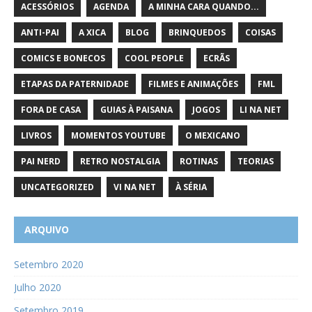
ACESSÓRIOS
AGENDA
A MINHA CARA QUANDO...
ANTI-PAI
A XICA
BLOG
BRINQUEDOS
COISAS
COMICS E BONECOS
COOL PEOPLE
ECRÃS
ETAPAS DA PATERNIDADE
FILMES E ANIMAÇÕES
FML
FORA DE CASA
GUIAS À PAISANA
JOGOS
LI NA NET
LIVROS
MOMENTOS YOUTUBE
O MEXICANO
PAI NERD
RETRO NOSTALGIA
ROTINAS
TEORIAS
UNCATEGORIZED
VI NA NET
À SÉRIA
ARQUIVO
Setembro 2020
Julho 2020
Setembro 2019