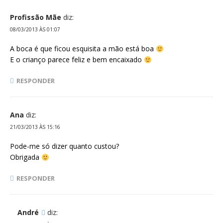
Profissão Mãe
diz:
08/03/2013 ÀS 01:07
A boca é que ficou esquisita a mão está boa
E o crianço parece feliz e bem encaixado
RESPONDER
Ana
diz:
21/03/2013 ÀS 15:16
Pode-me só dizer quanto custou?
Obrigada
RESPONDER
André
diz: