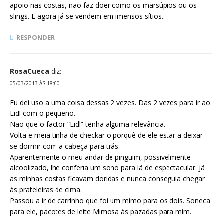
apoio nas costas, não faz doer como os marsúpios ou os
slings. E agora já se vendem em imensos sítios.
RESPONDER
RosaCueca
diz:
05/03/2013 ÀS 18:00
Eu dei uso a uma coisa dessas 2 vezes. Das 2 vezes para ir ao
Lidl com o pequeno.
Não que o factor “Lidl” tenha alguma relevância.
Volta e meia tinha de checkar o porquê de ele estar a deixar-
se dormir com a cabeça para trás.
Aparentemente o meu andar de pinguim, possivelmente
alcoolizado, lhe conferia um sono para lá de espectacular. Já
as minhas costas ficavam doridas e nunca conseguia chegar
às prateleiras de cima.
Passou a ir de carrinho que foi um mimo para os dois. Soneca
para ele, pacotes de leite Mimosa às pazadas para mim.