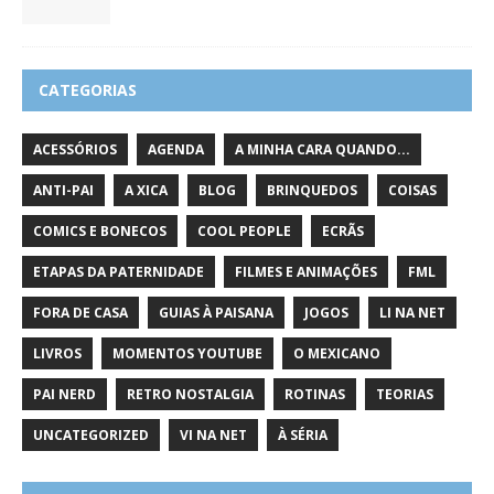
CATEGORIAS
ACESSÓRIOS
AGENDA
A MINHA CARA QUANDO...
ANTI-PAI
A XICA
BLOG
BRINQUEDOS
COISAS
COMICS E BONECOS
COOL PEOPLE
ECRÃS
ETAPAS DA PATERNIDADE
FILMES E ANIMAÇÕES
FML
FORA DE CASA
GUIAS À PAISANA
JOGOS
LI NA NET
LIVROS
MOMENTOS YOUTUBE
O MEXICANO
PAI NERD
RETRO NOSTALGIA
ROTINAS
TEORIAS
UNCATEGORIZED
VI NA NET
À SÉRIA