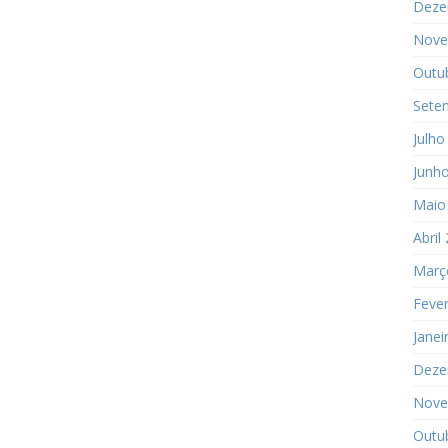
Deze
Nove
Outu
Sete
Julho
Junh
Maio
Abril
Març
Fever
Janei
Deze
Nove
Outu