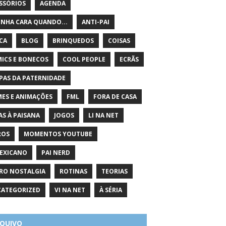
SSÓRIOS
AGENDA
INHA CARA QUANDO...
ANTI-PAI
ICA
BLOG
BRINQUEDOS
COISAS
ICS E BONECOS
COOL PEOPLE
ECRÃS
PAS DA PATERNIDADE
MES E ANIMAÇÕES
FML
FORA DE CASA
AS À PAISANA
JOGOS
LI NA NET
ROS
MOMENTOS YOUTUBE
EXICANO
PAI NERD
RO NOSTALGIA
ROTINAS
TEORIAS
ATEGORIZED
VI NA NET
À SÉRIA
QUIVO