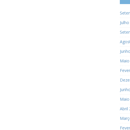
Sete
Julho
Sete
Agos
Junh
Maio
Fever
Deze
Junh
Maio
Abril
Març
Fever