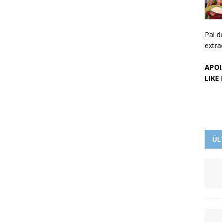
Pai d
extra
APOI
LIKE
ÚL