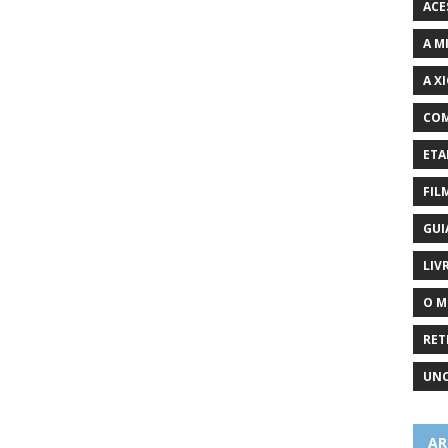
ACE
A M
A X
COM
ETA
FIL
GUI
LIV
O M
RET
UNC
AR