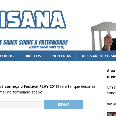
 O BLOG
DIREITOS
PARCERIAS
ASSINAR POR E-MA
A pa
meno
ã começa o Festival PLAY 2015!
sem ter que deixar um
Um si
mail no formulário abaixo.
sonol
missi