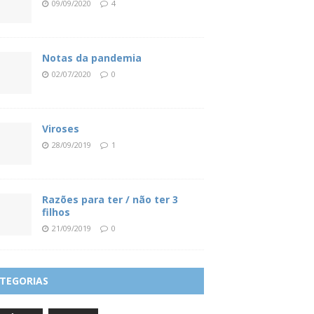
09/09/2020
4
Notas da pandemia
02/07/2020
0
Viroses
28/09/2019
1
Razões para ter / não ter 3
filhos
21/09/2019
0
TEGORIAS