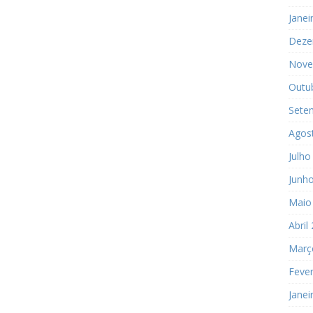
Janei
Deze
Nove
Outu
Sete
Agos
Julho
Junh
Maio
Abril
Març
Fever
Janei