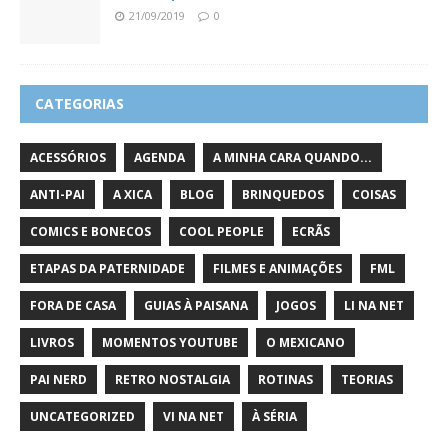
21/09/2019
0
CATEGORIAS
ACESSÓRIOS
AGENDA
A MINHA CARA QUANDO...
ANTI-PAI
A XICA
BLOG
BRINQUEDOS
COISAS
COMICS E BONECOS
COOL PEOPLE
ECRÃS
ETAPAS DA PATERNIDADE
FILMES E ANIMAÇÕES
FML
FORA DE CASA
GUIAS À PAISANA
JOGOS
LI NA NET
LIVROS
MOMENTOS YOUTUBE
O MEXICANO
PAI NERD
RETRO NOSTALGIA
ROTINAS
TEORIAS
UNCATEGORIZED
VI NA NET
À SÉRIA