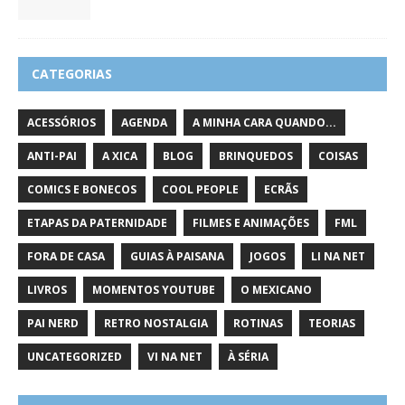
CATEGORIAS
ACESSÓRIOS
AGENDA
A MINHA CARA QUANDO...
ANTI-PAI
A XICA
BLOG
BRINQUEDOS
COISAS
COMICS E BONECOS
COOL PEOPLE
ECRÃS
ETAPAS DA PATERNIDADE
FILMES E ANIMAÇÕES
FML
FORA DE CASA
GUIAS À PAISANA
JOGOS
LI NA NET
LIVROS
MOMENTOS YOUTUBE
O MEXICANO
PAI NERD
RETRO NOSTALGIA
ROTINAS
TEORIAS
UNCATEGORIZED
VI NA NET
À SÉRIA