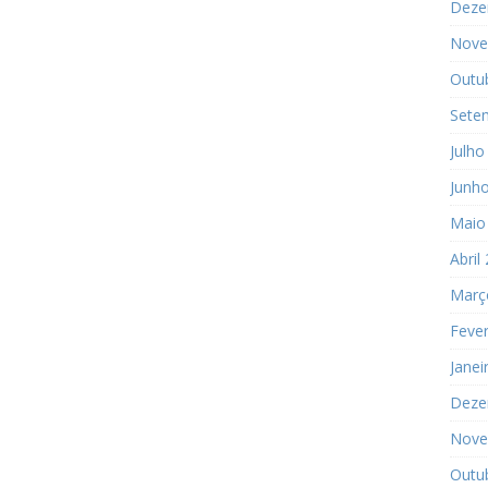
Deze
Nove
Outu
Sete
Julho
Junh
Maio
Abril
Març
Fever
Janei
Deze
Nove
Outu