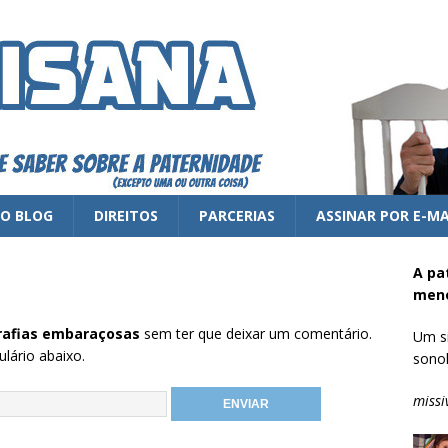
 O BLOG
DIREITOS
PARCERIAS
ASSINAR POR E-MA
A pa
meno
rafias embaraçosas
sem ter que deixar um comentário.
Um si
lário abaixo.
sonol
missi