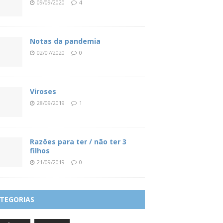
09/09/2020
4
Notas da pandemia
02/07/2020
0
Viroses
28/09/2019
1
Razões para ter / não ter 3
filhos
21/09/2019
0
TEGORIAS