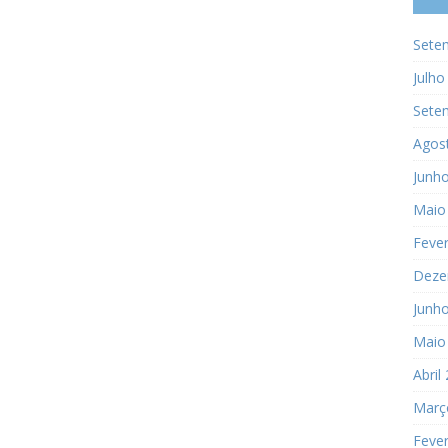
Sete
Julho
Sete
Agos
Junh
Maio
Fever
Deze
Junh
Maio
Abril
Març
Fever