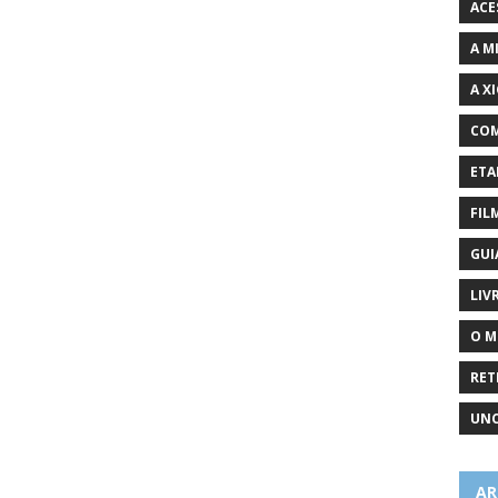
ACE
A M
A X
COM
ETA
FIL
GUI
LIV
O M
RET
UNC
AR