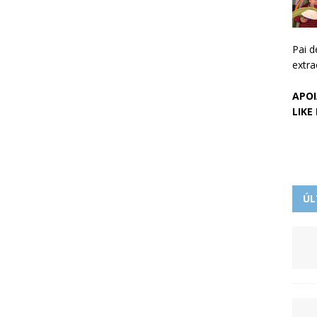
Pai d
extra
APOI
LIKE
ÚL