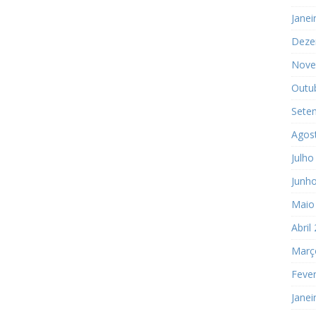
Janei
Deze
Nove
Outu
Sete
Agos
Julho
Junh
Maio
Abril
Març
Fever
Janei