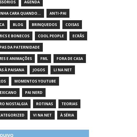
SSÓRIOS
AGENDA
INHA CARA QUANDO...
ANTI-PAI
ICA
BLOG
BRINQUEDOS
COISAS
ICS E BONECOS
COOL PEOPLE
ECRÃS
PAS DA PATERNIDADE
MES E ANIMAÇÕES
FML
FORA DE CASA
AS À PAISANA
JOGOS
LI NA NET
ROS
MOMENTOS YOUTUBE
EXICANO
PAI NERD
RO NOSTALGIA
ROTINAS
TEORIAS
ATEGORIZED
VI NA NET
À SÉRIA
QUIVO