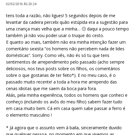
02/02/2016 ÀS 20:24
tens toda a razão, não ligues! 5 segundos depois de me
levantar da cadeira percebi quão estúpida era a sugestão para
uma criança mais velha que a minha… 🙂 daqui a pouco tempo
também já não vou poder usar o truque do cesto.
E quanto ao mais, também não era minha intenção fazer um
comentário sexista “os homens não percebem nada de lides
domésticas”. Sorry. Como vês, não és só tu que tens
sentimentos de arrependimento pelo passado (acho sempre
deliciosos, nos teus posts sobre os filhos, os comentários
sobre o que gostarias de ter feito*). E no meu caso, é o
passado muito recente! a toda a hora me arrependo das
cenas idiotas que me saem da boca para fora.
Aliás, pela minha experiência, todos os homens que conheci e
conheço (incluindo os avôs do meu filho) sabem fazer tudo
em casa muito bem. Cá em casa quem sabe passar a ferro é
o elemento masculino !
* Já agora que o assunto vem à baila, sinceramente duvido
que qualquer pessoa, no momento em que vivemos as