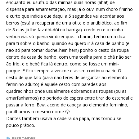
enquanto eu usufruo das minhas duas horas (aha!) de
dispensa para amamentação, mas já o ouvi num choro fininho
e curto que indicia que daqui a 5 segundos vai acordar aos
berros (está a recuperar de uma otite e o antibiótico, ao fim
de 8 dias já lhe faz dói-dói na barriga). credo eu e a minha
verborreia, só queria vir dizer que… charan, tenho uma dica
para ti sobre o banho! quando eu quero ir à casa de banho (e
não só para tomar duche..hein hein) ponho o cesto da roupa
dentro da casa de banho, com uma toalha para o chã não ser
ão frio, e o bebé fica lá dentro, como se fosse um mini-
parque. E fica sempre a ver-me e assim continua na rir. O
cesto de que falo (para não teres de perguntar ao elemento
feminino adulto) é aquele cesto com paredes aos
quadradinhos onde usualmente dobramos as roupas (ou as
amarfanhamos) no período de espera entre tirar do estendal e
passar a ferro. Btw, aceno de cabeça ao elemento feminino,
partilhamos o mesmo nome 🙂
Dantes também usava a cadeira da papa, mas tornou-se
pouco prático.
RESPONDER