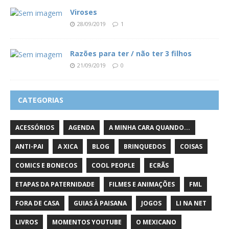
Viroses
28/09/2019
1
Razões para ter / não ter 3 filhos
21/09/2019
0
CATEGORIAS
ACESSÓRIOS
AGENDA
A MINHA CARA QUANDO...
ANTI-PAI
A XICA
BLOG
BRINQUEDOS
COISAS
COMICS E BONECOS
COOL PEOPLE
ECRÃS
ETAPAS DA PATERNIDADE
FILMES E ANIMAÇÕES
FML
FORA DE CASA
GUIAS À PAISANA
JOGOS
LI NA NET
LIVROS
MOMENTOS YOUTUBE
O MEXICANO