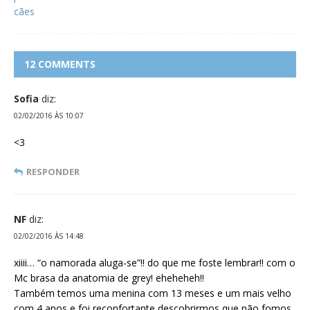
12 COMMENTS
Sofia
diz:
02/02/2016 ÀS 10:07
<3
RESPONDER
NF
diz:
02/02/2016 ÀS 14:48
xiiii… “o namorada aluga-se”!! do que me foste lembrar!! com o
Mc brasa da anatomia de grey! eheheheh!!
Também temos uma menina com 13 meses e um mais velho
com 4 anos e foi reconfortante descobrirmos que não fomos