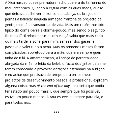
A Xica nasceu quase prematura, acho que era do tamanho do
meu antebraço. Quando a erguia com as duas mãos, quase
que deixava de lhe ver o tronco e a cabeça, os braços e
pernas a baloiçar naquela armação franzina de projecto de
gente, mas já a transbordar de vida. Mais um recém-nascido
típico do come-berra-e-dorme-pouco, mas sendo o segundo
foi mais fácil relacionar-me com ela. Já sabia que mais cedo
ou mais tarde ia sorrir para mim, sem ser dos gases, e
passava a valer tudo a pena. Mas os primeiros meses foram
complicados, sobretudo para a mãe, que era sempre quem
tinha de ir lá. A amamentação, a licença de parentalidade
alargada da mãe, o feitio da bebé, o facto dos gritos dela me
terem começado a provocar vibrações estranhas na audição,
e eu achar que precisava de tempo para ter os meus
projectos de desenvolvimento pessoal e profissional, explicam
alguma coisa, mas
at the end of the day
– eu sinto que podia
ter estado um pouco mais. E que sempre que foi possível,
estive um pouco menos. A Ana esteve lá sempre para ela, e
para todos nós.
***