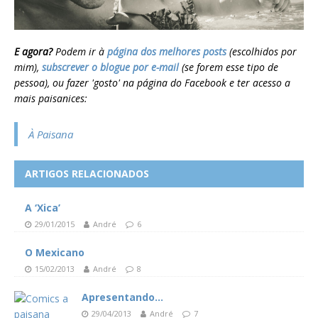
E agora?
Podem ir à
página dos melhores posts
(escolhidos por
mim),
subscrever o blogue por e-mail
(se forem esse tipo de
pessoa), ou fazer 'gosto' na página do Facebook e ter acesso a
mais paisanices:
À Paisana
ARTIGOS RELACIONADOS
A ‘Xica’
29/01/2015
André
6
O Mexicano
15/02/2013
André
8
Apresentando…
29/04/2013
André
7