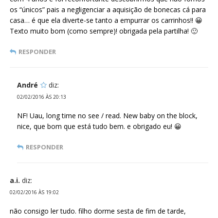
os “únicos” pais a negligenciar a aquisição de bonecas cá para
casa… é que ela diverte-se tanto a empurrar os carrinhos!! 😀
Texto muito bom (como sempre)! obrigada pela partilha! 🙂
RESPONDER
André
diz:
02/02/2016 ÀS 20:13
NF! Uau, long time no see / read. New baby on the block,
nice, que bom que está tudo bem. e obrigado eu! 😀
RESPONDER
a.i.
diz:
02/02/2016 ÀS 19:02
não consigo ler tudo. filho dorme sesta de fim de tarde,