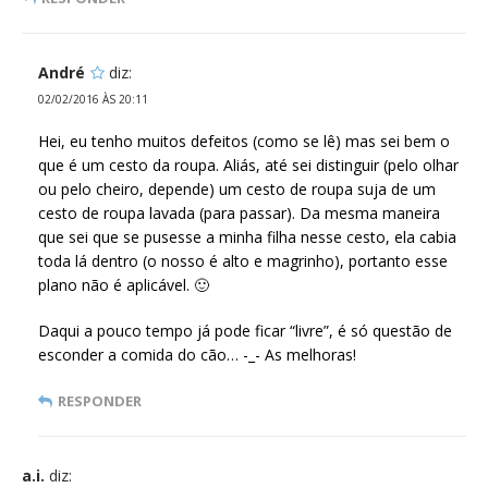
André
diz:
02/02/2016 ÀS 20:11
Hei, eu tenho muitos defeitos (como se lê) mas sei bem o
que é um cesto da roupa. Aliás, até sei distinguir (pelo olhar
ou pelo cheiro, depende) um cesto de roupa suja de um
cesto de roupa lavada (para passar). Da mesma maneira
que sei que se pusesse a minha filha nesse cesto, ela cabia
toda lá dentro (o nosso é alto e magrinho), portanto esse
plano não é aplicável. 🙂
Daqui a pouco tempo já pode ficar “livre”, é só questão de
esconder a comida do cão… -_- As melhoras!
RESPONDER
a.i.
diz: