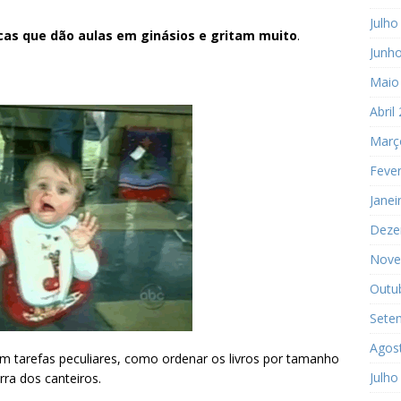
Julho
as que dão aulas em ginásios e gritam muito
.
Junh
Maio
Abril
Març
Fever
Janei
Deze
Nove
Outu
Sete
Agos
m tarefas peculiares, como ordenar os livros por tamanho
Julho
ra dos canteiros.