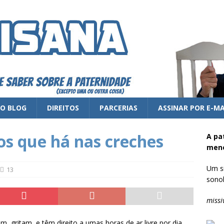
 O BLOG
DIREITOS
PARCERIAS
ASSINAR POR E-MA
os que há nas creches
A pa
meno
Um si
13
sonol
missi
 gritam, e têm direito a umas horas de ar livre por dia.