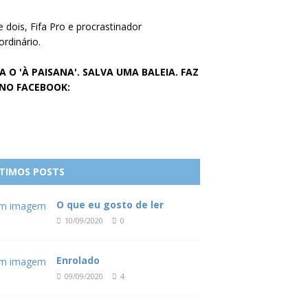
e dois, Fifa Pro e procrastinador
ordinário.
A O 'À PAISANA'. SALVA UMA BALEIA. FAZ
 NO FACEBOOK:
TIMOS POSTS
O que eu gosto de ler
10/09/2020
0
Enrolado
09/09/2020
4