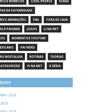
ICS E BONECOS
COOL PEOPLE
ECRÃS
PAS DA PATERNIDADE
MES E ANIMAÇÕES
FML
FORA DE CASA
AS À PAISANA
JOGOS
LI NA NET
ROS
MOMENTOS YOUTUBE
EXICANO
PAI NERD
RO NOSTALGIA
ROTINAS
TEORIAS
ATEGORIZED
VI NA NET
À SÉRIA
QUIVO
mbro 2020
 2020
mbro 2019