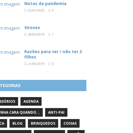
Notas da pandemia
02/07/2020
0
Viroses
28/09/2019
1
Razões para ter / não ter 3
filhos
21/09/2019
0
TEGORIAS
SSÓRIOS
AGENDA
INHA CARA QUANDO...
ANTI-PAI
ICA
BLOG
BRINQUEDOS
COISAS