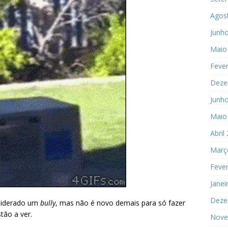
Agos
Junh
Maio
Fever
Deze
Junh
Maio
Abril
Març
Fever
Janei
Deze
nsiderado um
bully
, mas não é novo demais para só fazer
tão a ver.
Nove