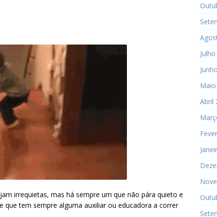
Outu
Sete
Agos
Julho
Junh
Maio
Abril
Març
Fever
Janei
Deze
Nove
ejam irrequietas, mas há sempre um que não pára quieto e
Outu
(e que tem sempre alguma auxiliar ou educadora a correr
Sete