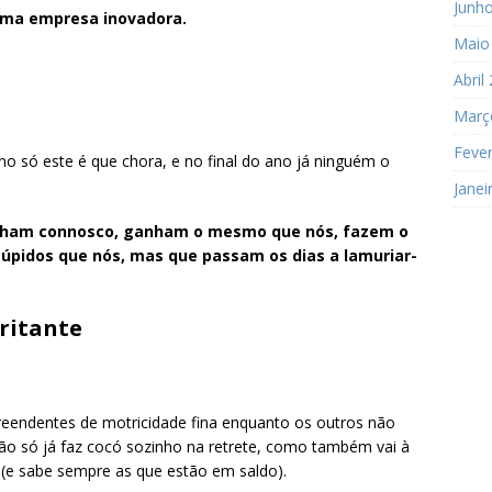
Junh
uma empresa inovadora.
Maio
Abril
Març
Fever
o só este é que chora, e no final do ano já ninguém o
Janei
alham connosco, ganham o mesmo que nós, fazem o
pidos que nós, mas que passam os dias a lamuriar-
rritante
rpreendentes de motricidade fina enquanto os outros não
o só já faz cocó sozinho na retrete, como também vai à
 (e sabe sempre as que estão em saldo).