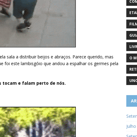
COM
ETA
FIL
GUI
LIV
 sala a distribuir beijos e abraços. Parece querido, mas
O M
ue foi este lambisgóio que andou a espalhar os germes pela
RET
UNC
 tocam e falam perto de nós.
AR
Sete
Julho
Sete